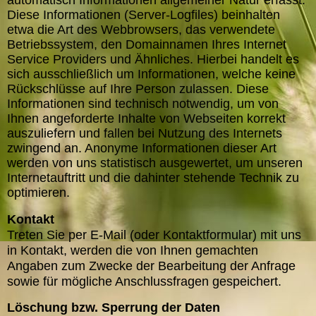
automatisch Informationen allgemeiner Natur erfasst.
Diese Informationen (Server-Logfiles) beinhalten
etwa die Art des Webbrowsers, das verwendete
Betriebssystem, den Domainnamen Ihres Internet
Service Providers und Ähnliches. Hierbei handelt es
sich ausschließlich um Informationen, welche keine
Rückschlüsse auf Ihre Person zulassen. Diese
Informationen sind technisch notwendig, um von
Ihnen angeforderte Inhalte von Webseiten korrekt
auszuliefern und fallen bei Nutzung des Internets
zwingend an. Anonyme Informationen dieser Art
werden von uns statistisch ausgewertet, um unseren
Internetauftritt und die dahinter stehende Technik zu
optimieren.
Kontakt
Treten Sie per E-Mail (oder Kontaktformular) mit uns
in Kontakt, werden die von Ihnen gemachten
Angaben zum Zwecke der Bearbeitung der Anfrage
sowie für mögliche Anschlussfragen gespeichert.
Löschung bzw. Sperrung der Daten