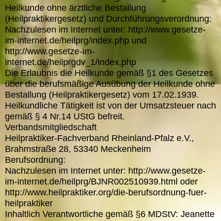
Heilkunde ohne ärztliche Bestallung
(Heilpraktikergesetz) und Durchführungsverordnung:
Nachzulesen im Internet unter: http://www.gesetze-
im-internet.de/heilprg/index.php und
http://www.gesetze-im-
internet.de/heilprgdv_1/index.php
Die Erlaubnis die Heilkunde gemäß §1 des Gesetzes
über die berufsmäßige Ausübung der Heilkunde ohne
Bestallung (Heilpraktikergesetz) vom 17.02.1939.
Heilkundliche Tätigkeit ist von der Umsatzsteuer nach
gemäß § 4 Nr.14 UStG befreit.
Verbandsmitgliedschaft
Heilpraktiker-Fachverband Rheinland-Pfalz e.V.,
Brahmstraße 28, 53340 Meckenheim
Berufsordnung:
Nachzulesen im Internet unter: http://www.gesetze-
im-internet.de/heilprg/BJNR002510939.html oder
http://www.heilpraktiker.org/die-berufsordnung-fuer-
heilpraktiker
Inhaltlich Verantwortliche gemäß §6 MDStV: Jeanette