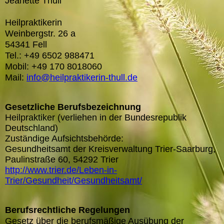
Jeanette Thull
Heilpraktikerin
Weinbergstr. 26 a
54341 Fell
Tel.: +49 6502 988471
Mobil: +49 170 8018060
Mail:
info@heilpraktikerin-thull.de
Gesetzliche Berufsbezeichnung
Heilpraktiker (verliehen in der Bundesrepublik
Deutschland)
Zuständige Aufsichtsbehörde:
Gesundheitsamt der Kreisverwaltung Trier-Saarburg,
Paulinstraße 60, 54292 Trier
http://www.trier.de/Leben-in-
Trier/Gesundheit/Gesundheitsamt/
Berufsrechtliche Regelungen
Gesetz über die berufsmäßige Ausübung der