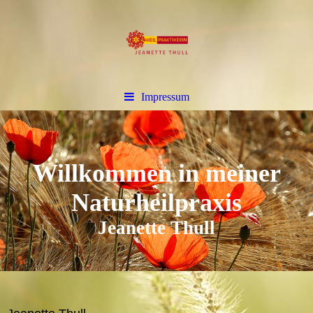
Impressum
Willkommen in meiner
Naturheilpraxis
Jeanette Thull