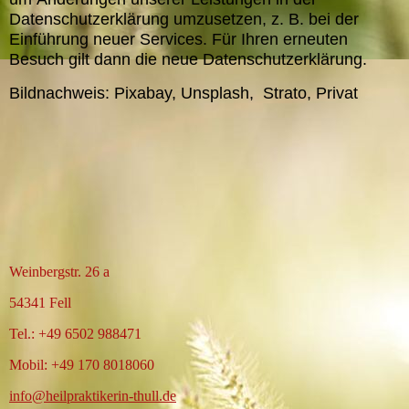
Datenschutzerklärung umzusetzen, z. B. bei der
Einführung neuer Services. Für Ihren erneuten
Besuch gilt dann die neue Datenschutzerklärung.
Bildnachweis: Pixabay, Unsplash, Strato, Privat
Weinbergstr. 26 a
54341 Fell
Tel.: +49 6502 988471
Mobil: +49 170 8018060
info@heilpraktikerin-thull.de