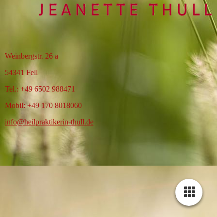
Weinbergstr. 26 a
54341 Fell
Tel.: +49 6502 988471
Mobil: +49 170 8018060
info@heilpraktikerin-thull.de