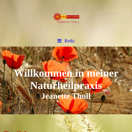
Reiki
Willkommen in meiner
Naturheilpraxis
Jeanette Thull