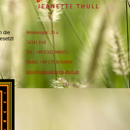
m die
Weinbergstr. 26 a
esetzt
54341 Fell
Tel.: +49 6502 988471
Mobil: +49 170 8018060
info@heilpraktikerin-thull.de