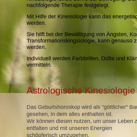
nachfolgende Therapie festgelegt.
Mit Hilfe der Kinesiologie kann das energetis
werden.
Sie hilft bei der Bewältigung von Ängsten, Ko
Transformationskingsiologie, kann genauso zu
werden.
Individuell werden Farbbrillen, Düfte und K
vermitteln.
Astrologische Kinesiologie
Das Geburtshoroskop wird als "göttlicher" Ba
gesehen, in dem alles enthalten ist.
Wir können diesen nutzen, um unser Leben 
entfalten und mit unseren Energien
schöpferisch umzugehen.