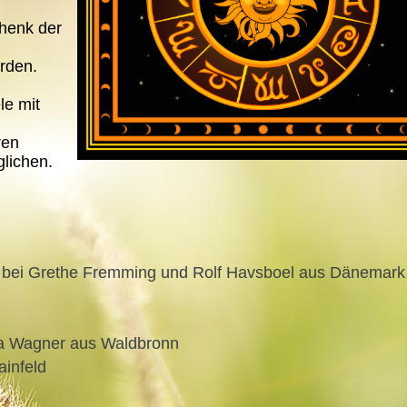
chenk der
erden.
le mit
ren
lichen.
ich bei Grethe Fremming und Rolf Havsboel aus Dänemark
ra Wagner aus Waldbronn
ainfeld