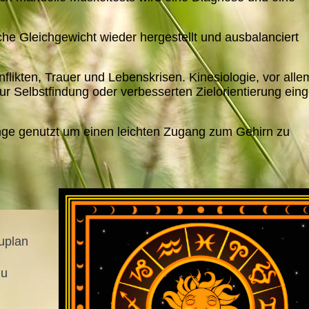
che Gleichgewicht wieder hergestellt und ausbalanciert
nflikten, Trauer und Lebenskrisen. Kinesiologie, vor alle
r Selbstfindung oder verbesserten Zielorientierung eing
länge genutzt um einen leichten Zugang zum Gehirn zu
uplan
zu