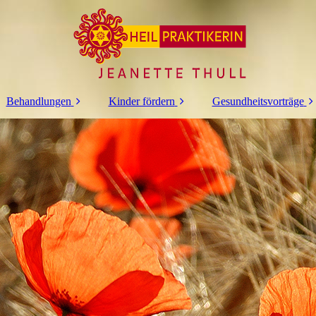
Behandlungen
Kinder fördern
Gesundheitsvorträge
Fußreflexzonen
Gehirn Balance
Ätherische Öle als
Therapie
Hausapotheke
Kinder fördern mit
Akupunktur
Klang
Kinesiologie
Antiaggressions
Training
Osteopathie
Klang Akupunktur
Klangtherapie
Massagen