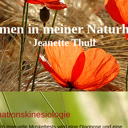
Reiki
Astrologie
en in meiner Naturh
Jeanette Thull
ationskinesiologie
rch manuelle Muskeltests wird eine Diagnose und eine