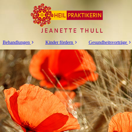
Behandlungen
Kinder fördern
Gesundheitsvorträge
Fußreflexzonen
Gehirn Balance
Ätherische Öle als
Therapie
Hausapotheke
Kinder fördern mit
Akupunktur
Klang
Kinesiologie
Antiaggressions
Training
Osteopathie
Klang Akupunktur
Klangtherapie
Massagen