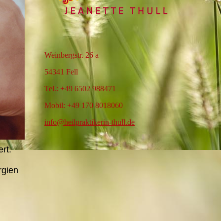
Weinbergstr. 26 a
54341 Fell
Tel.: +49 6502 988471
Mobil: +49 170 8018060
info@heilpraktikerin-thull.de
rt.
rgien