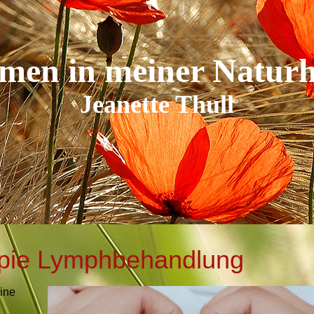
Reiki
Astrologie
en in meiner Naturh
Jeanette Thull
apie Lymphbehandlung
ine