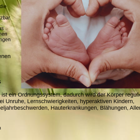
die
tzbar.
as
hen
ungen
enen
s
 ist ein Ordnungssystem, dadurch wird der Körper regulie
ei Unruhe, Lernschwierigkeiten, hyperaktiven Kindern,
eljahrbeschwerden, Hauterkrankungen, Blähungen, Alle