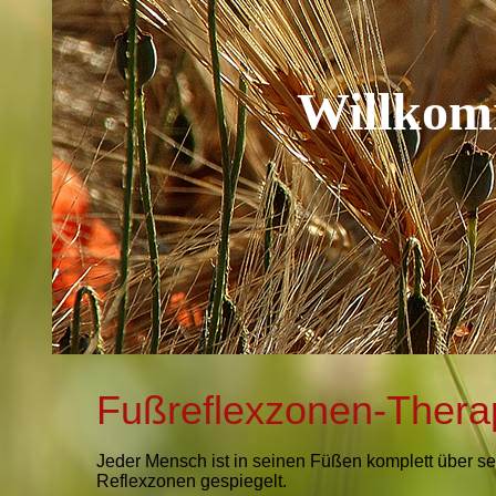
Willkomm
Fußreflexzonen-Ther
Jeder Mensch ist in seinen Füßen komplett über se
Reflexzonen gespiegelt.