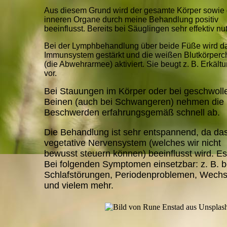
Aus diesem Grund wird der gesamte Körper sowie 
inneren Organe durch meine Behandlung positiv
beeinflusst. Bereits bei Säuglingen sehr effektiv nu
Bei der Lymphbehandlung über beide Füße wird d
Immunsystem gestärkt und die weißen Blutkörperc
(die Abwehrarmee) aktiviert. Sie beugt z. B. Erkält
vor.
Bei Stauungen im Körper oder bei geschwoll
Beinen (auch bei Schwangeren) nehmen die
Beschwerden erfahrungsgemäß schnell ab.
Die Behandlung ist sehr entspannend, da da
vegetative Nervensystem (welches wir nicht
bewusst steuern können) beeinflusst wird. Es
Bei folgenden Symptomen einsetzbar: z. B. b
Schlafstörungen, Periodenproblemen, Wechs
und vielem
mehr.