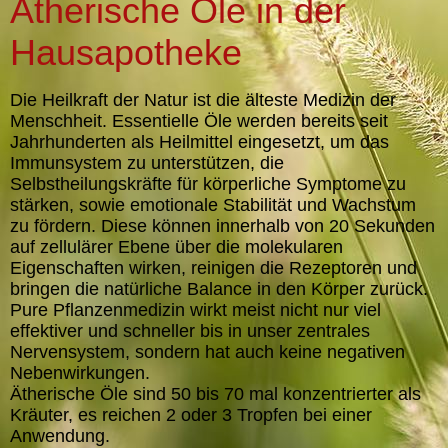
Ät
herische Öle in der
Hausapotheke
D
ie Heilkr
aft der Natur ist die älteste Medizin der
Menschheit. Essentielle Öle werden bereits seit
Jahrhunderten als Heilmittel eingesetzt, um das
Immunsystem zu unterstützen, die
Selbstheilungskräfte für körperliche Symptome zu
stärken, sowie emotionale Stabilität und Wachstum
zu fördern. Diese können innerhalb von 20 Sekunden
auf zellulärer Ebene über die molekularen
Eigenschaften wirken, reinigen die Rezeptoren und
bringen die natürliche Balance in den Körper zurück.
Pure Pflanzenmedizin wirkt meist nicht nur viel
effektiver und schneller bis in unser zentrales
Nervensystem, sondern hat auch keine negativen
Nebenwirkungen.
Ätherische Öle sind 50 bis 70 mal konzentrierter als
Kräuter, es reiche
n 2 oder 3 Tropfen bei einer
Anwendung.