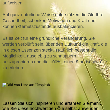
aufweisen.​
Auf ganz natürliche Weise unterstützen die Öle Ihre
Gesundheit, schenken Motivation und Kraft und
können Gemütszustände ausbalancieren.
Es ist Zeit für eine gründliche Veränderung. Sie
werden verblüfft sein, über den Duft und die Kraft, die
in diesen Essenzen steckt. Natürlich besteht die
Möglichkeit, ausgiebig zu schnuppern,
auszuprobieren und die 100% reinen ätherischen Öle
zu erleben.
Lassen Sie sich inspirieren und erfahren Sie mehr,
wie Sie diese hochwertigen Öle selbst anwenden