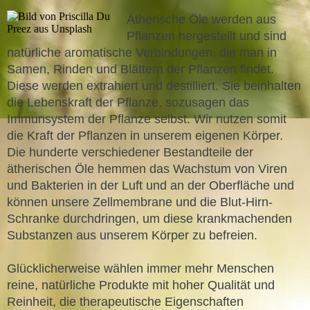
Ätherische Öle werden aus
Pflanzen hergestellt und sind
natürliche aromatische Verbindungen, die man in
Samen, Rinden und Blättern der Pflanzen findet.
Diese werden extrahiert und destilliert. Sie beinhalten
die Lebenskraft der Pflanze, sozusagen das
Immunsystem der Pflanze selbst. Wir nutzen somit
die Kraft der Pflanzen in unserem eigenen Körper.
Die hunderte verschiedener Bestandteile der
ätherischen Öle hemmen das Wachstum von Viren
und Bakterien in der Luft und an der Oberfläche und
können unsere Zellmembrane und die Blut-Hirn-
Schranke durchdringen, um diese krankmachenden
Substanzen aus unserem Körper zu befreien.
Glücklicherweise wählen immer mehr Menschen
reine, natürliche Produkte mit hoher Qualität und
Reinheit, die therapeutische Eigenschaften