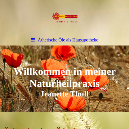
Ätherische Öle als Hausapotheke
Willkommen in meiner
Naturheilpraxis
Jeanette Thull